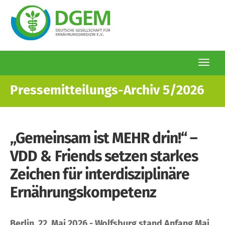
Togg
navi
Direkt
Pressemitteilungs-Archiv 5/2026
zum
Inhalt
„Gemeinsam ist MEHR drin!“ –
VDD & Friends setzen starkes
Zeichen für interdisziplinäre
Ernährungskompetenz
Berlin, 22. Mai 2026 - Wolfsburg stand Anfang Mai