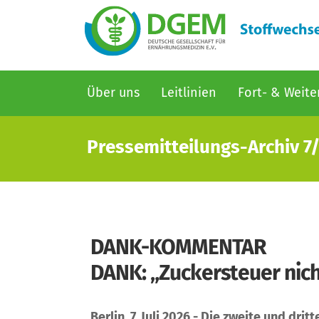
Hauptnavigation
Über uns
Leitlinien
Fort- & Weite
Direkt
zum
Pressemitteilungs-Archiv 7
Inhalt
DANK-KOMMENTAR
DANK: „Zuckersteuer nich
Berlin, 7. Juli 2026 - Die zweite und dr