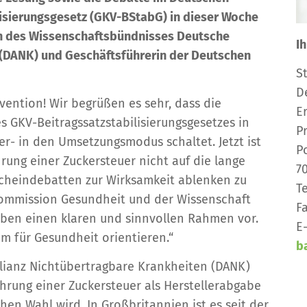
isierungsgesetz (GKV-BStabG) in dieser Woche
in des Wissenschaftsbündnisses Deutsche
I
 (DANK) und Geschäftsführerin der Deutschen
S
D
ention! Wir begrüßen es sehr, dass die
E
 GKV-Beitragssatzstabilisierungsgesetzes in
P
r- in den Umsetzungsmodus schaltet. Jetzt ist
P
rung einer Zuckersteuer nicht auf die lange
7
Scheindebatten zur Wirksamkeit ablenken zu
Te
Kommission Gesundheit und der Wissenschaft
F
eben einen klaren und sinnvollen Rahmen vor.
E
m für Gesundheit orientieren.“
b
lianz Nichtübertragbare Krankheiten (DANK)
führung einer Zuckersteuer als Herstellerabgabe
hen Wahl wird. In Großbritannien ist es seit der