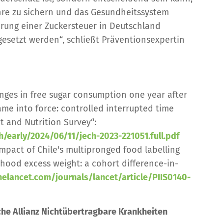
re zu sichern und das Gesundheitssystem
hrung einer Zuckersteuer in Deutschland
esetzt werden“, schließt Präventionsexpertin
anges in free sugar consumption one year after
ame into force: controlled interrupted time
et and Nutrition Survey“:
/early/2024/06/11/jech-2023-221051.full.pdf
 impact of Chile's multipronged food labelling
dhood excess weight: a cohort difference-in-
elancet.com/journals/lancet/article/PIIS0140-
he Allianz Nichtübertragbare Krankheiten