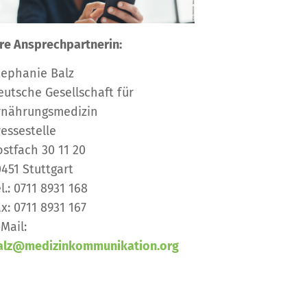
hre Ansprechpartnerin:
tephanie Balz
eutsche Gesellschaft für
rnährungsmedizin
ressestelle
ostfach 30 11 20
0451 Stuttgart
l.: 0711 8931 168
ax: 0711 8931 167
-Mail:
alz@medizinkommunikation.org