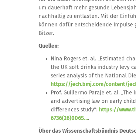
um dauerhaft mehr gesunde Lebensjah
nachhaltig zu entlasten. Mit der Einfü
können dafür entscheidende Impulse g
Bitzer.
Quellen:
Nina Rogers et. al. „Estimated ch
the UK soft drinks industry levy c
series analysis of the National Di
https://jech.bmj.com/content/jech
Prof. Guillermo Paraje et. al. „The
and advertising law on early chil
differences study“:
https://www.th
6736(26)0065…
.
Über das Wissenschaftsbündnis Deutsc